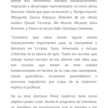
desde tres fenómenos sociales (desplazamiento,
migración y desarraigo) representados en cinco obras
literarias:
Hasta que pase un huracán
y
Tiempo muerto
,
(Margarita García Robayo),
Rebelión de los oficios
inútiles
(Daniel Ferreira),
Río Muerto
(Ricardo Silva
Romero), y
Volver al oscuro Valle
(Santiago Gamboa).
“Considero que estos temas siguen siendo
históricamente importantes para la humanidad y
literatura en Ucrania, Gaza, Venezuela o incluso
Colombia en la época de 1970. Todas las novelas que
trabajé fueron escritas en los últimos seis años que
son novelas que tienen un tinte realista
fundamentadas en hechos de la vida real colombiana,
tomas guerrilleras, invasiones paramilitares o
procesos migratorios por culpa de la violencia”,
explicó el profesor.
De su tesis doctoral, Pérez Gutiérrez tiene como
objetivo poder crear, desde el programa de Literatura,
un semillero de investigación que le permita a los