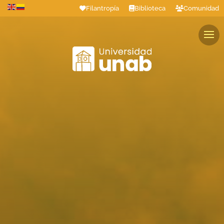
Filantropía
Biblioteca
Comunidad
Estudiantes
Profesores
Colaboradores
Graduados