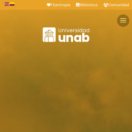
Filantropía
Biblioteca
Comunidad
Estudiantes
Profesores
Colaboradores
Graduados