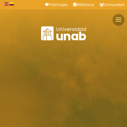
Filantropía
Biblioteca
Comunidad
Estudiantes
Profesores
Colaboradores
Graduados