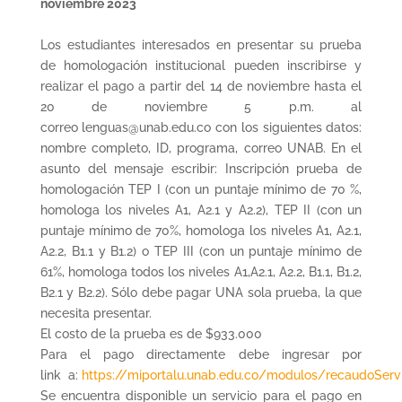
noviembre 2023
Los estudiantes interesados en presentar su prueba
de homologación institucional pueden inscribirse y
realizar el pago a partir del 14 de noviembre hasta el
20 de noviembre 5 p.m. al
correo lenguas@unab.edu.co con los siguientes datos:
nombre completo, ID, programa, correo UNAB. En el
asunto del mensaje escribir: Inscripción prueba de
homologación TEP I (con un puntaje mínimo de 70 %,
homologa los niveles A1, A2.1 y A2.2), TEP II (con un
puntaje mínimo de 70%, homologa los niveles A1, A2.1,
A2.2, B1.1 y B1.2) o TEP III (con un puntaje mínimo de
61%, homologa todos los niveles A1,A2.1, A2.2, B1.1, B1.2,
B2.1 y B2.2). Sólo debe pagar UNA sola prueba, la que
necesita presentar.
El costo de la prueba es de $933.000
Para el pago directamente debe ingresar por
link a:
https://miportalu.unab.edu.co/modulos/recaudoServ
Se encuentra disponible un servicio para el pago en