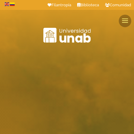
Filantropía
Biblioteca
Comunidad
Estudiantes
Profesores
Colaboradores
Graduados