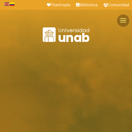
Filantropía
Biblioteca
Comunidad
Estudiantes
Profesores
Colaboradores
Graduados