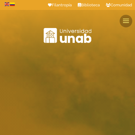
Filantropía
Biblioteca
Comunidad
Estudiantes
Profesores
Colaboradores
Graduados