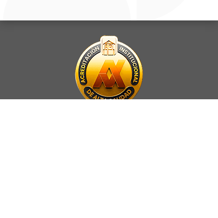
La Universidad UNAB es miembro activo del
Council for Advancement
and Support of Education
.