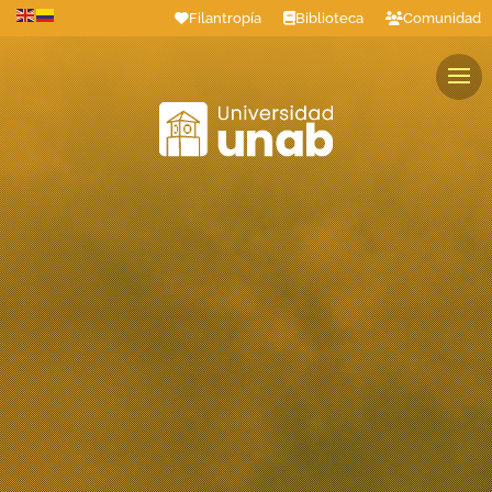
Filantropía
Biblioteca
Comunidad
Estudiantes
Profesores
Colaboradores
Graduados