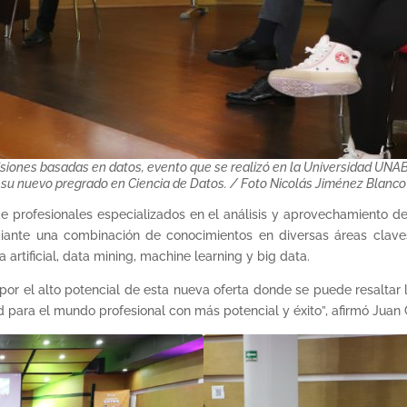
isiones basadas en datos, evento que se realizó en la Universidad UNA
su nuevo pregrado en Ciencia de Datos. / Foto Nicolás Jiménez Blanco
e profesionales especializados en el análisis y aprovechamiento d
diante una combinación de conocimientos en diversas áreas clave
 artificial, data mining, machine learning y big data.
 por el alto potencial de esta nueva oferta donde se puede resaltar 
ad para el mundo profesional con más potencial y éxito”, afirmó Jua