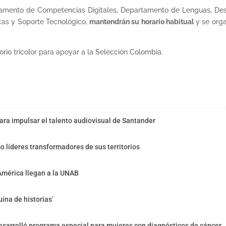
amento de Competencias Digitales, Departamento de Lenguas, Desar
ecas y Soporte Tecnológico,
mantendrán su horario habitual
y se orga
orio tricolor para apoyar a la Selección Colombia.
ra impulsar el talento audiovisual de Santander
o líderes transformadores de sus territorios
América llegan a la UNAB
ina de historias’
sarrolló programa especial para mujeres con diagnósticos de cáncer