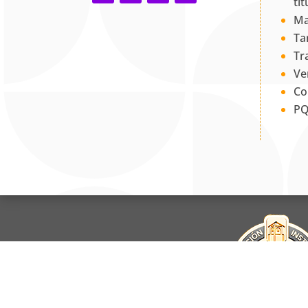
tí
Ma
Ta
Tr
Ve
Co
PQ