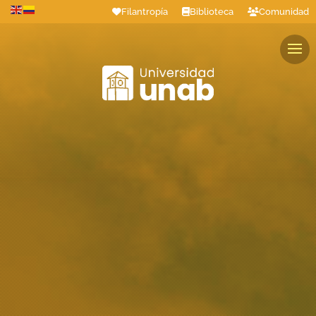
Filantropía
Biblioteca
Comunidad
Estudiantes
Profesores
Colaboradores
Graduados