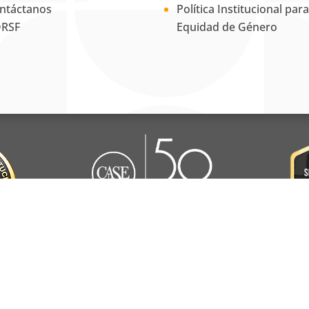
ntáctanos
Política Institucional para
RSF
Equidad de Género
La Universidad UNAB es
miembro activo del
Council for
Advancement and Support of
Education
.