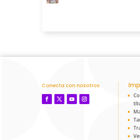
Imp
Conecta con nosotros
Co
tí
Ma
Ta
Tr
Ve