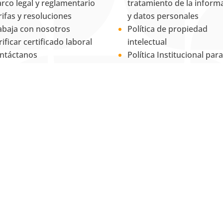
rco legal y reglamentario
tratamiento de la inform
rifas y resoluciones
y datos personales
abaja con nosotros
Política de propiedad
rificar certificado laboral
intelectual
ntáctanos
Política Institucional para
RSF
Equidad de Género
La Universidad UNAB es