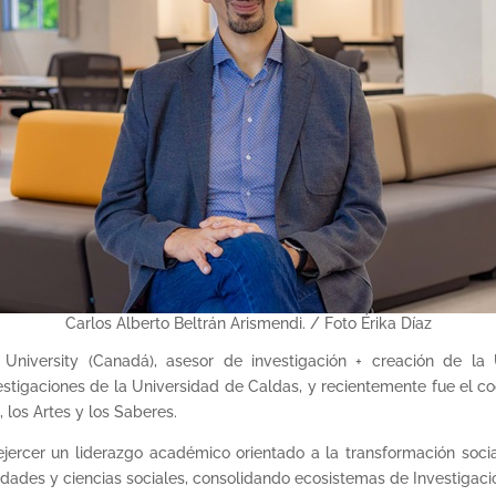
Carlos Alberto Beltrán Arismendi. / Foto Érika Díaz
 University (Canadá), asesor de investigación + creación de la
vestigaciones de la Universidad de Caldas, y recientemente fue el
, los Artes y los Saberes.
ejercer un liderazgo académico orientado a la transformación social 
idades y ciencias sociales, consolidando ecosistemas de Investigació