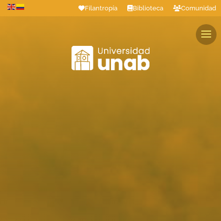
Filantropía
Biblioteca
Comunidad
Estudiantes
Profesores
Colaboradores
Graduados