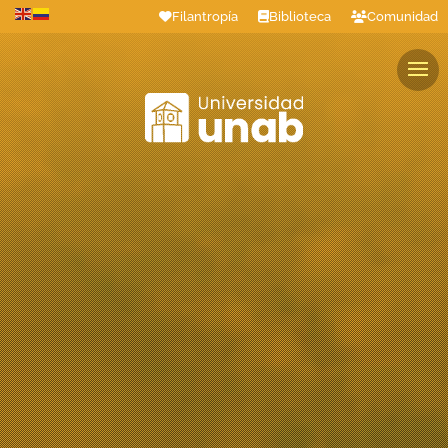
Filantropía
Biblioteca
Comunidad
Estudiantes
Profesores
Colaboradores
Graduados