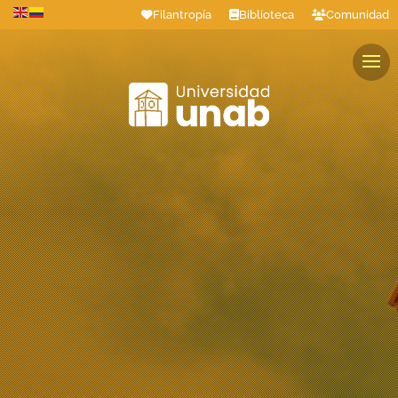
Filantropía
Biblioteca
Comunidad
Estudiantes
Profesores
Colaboradores
Graduados