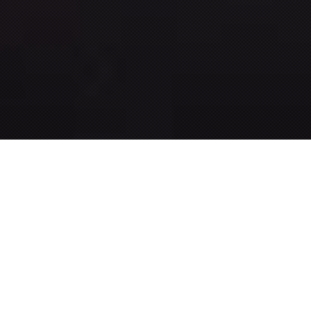
Un primer paso para
empezar la universidad
con confianza
Se trata de un semestre para tomarse