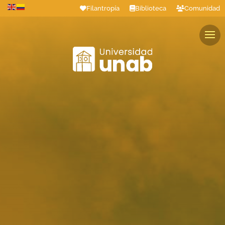
Filantropía
Biblioteca
Comunidad
Estudiantes
Profesores
Colaboradores
Graduados