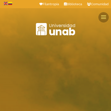
Filantropía
Biblioteca
Comunidad
Estudiantes
Profesores
Colaboradores
Graduados