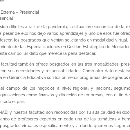
a Externa – Presencial
sencial
do difíciles a raíz de la pandemia, la situación económica de la r
a pesar de ello nos dejó varios aprendizajes y uno de esos fue ofre
eseen los posgrados que venían solicitando en modalidad virtual. 
miento de las Especializaciones en Gestión Estratégica de Mercade
 este campo, un dato que merece la pena destacar.
facultad también ofrece posgrados en las tres modalidades: presen
 con sus necesidades y responsabilidades. Como otro dato destaca
tría en Gerencia Educativa son los primeros programas de posgrados
del campo de los negocios a nivel regional y nacional seguimo
ganizaciones como finanzas y dirección de empresas, con el fin de
 todo el país.
 y nuestra facultad son reconocidas por su alta calidad en docen
nco de profesores expertos en cada una de las temáticas y hemo
 posgrados virtuales específicamente y a dónde queremos llegar e