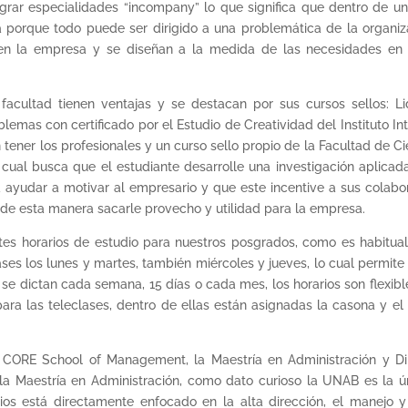
grar especialidades “incompany” lo que significa que dentro de u
a porque todo puede ser dirigido a una problemática de la organiz
en la empresa y se diseñan a la medida de las necesidades en c
cultad tienen ventajas y se destacan por sus cursos sellos: Li
lemas con certificado por el Estudio de Creatividad del Instituto In
tener los profesionales y un curso sello propio de la Facultad de C
l cual busca que el estudiante desarrolle una investigación aplic
a ayudar a motivar al empresario y que este incentive a sus colabo
 de esta manera sacarle provecho y utilidad para la empresa.
tes horarios de estudio para nuestros posgrados, como es habitual 
es los lunes y martes, también miércoles y jueves, lo cual permit
se dictan cada semana, 15 días o cada mes, los horarios son flexibl
 las teleclases, dentro de ellas están asignadas la casona y el e
 CORE School of Management, la Maestría en Administración y Di
 la Maestría en Administración, como dato curioso la UNAB es la ú
cios está directamente enfocado en la alta dirección, el manejo y