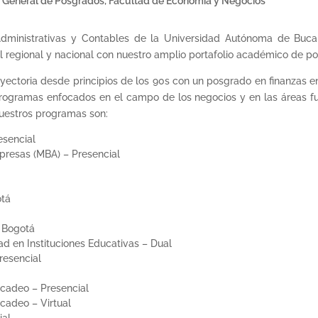
n General de Posgrados
,
Facultad de Economía y Negocios
Administrativas y Contables de la Universidad Autónoma de Buc
l regional y nacional con nuestro amplio portafolio académico de p
rayectoria desde principios de los 90s con un posgrado en finanzas e
e programas enfocados en el campo de los negocios y en las áreas 
nuestros programas son:
esencial
presas (MBA) – Presencial
otá
– Bogotá
ad en Instituciones Educativas – Dual
resencial
rcadeo – Presencial
rcadeo – Virtual
ial