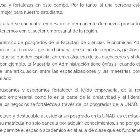
esa y fortalezas en este campo. Por lo tanto, si una persona est
l mejor para nuestro estudiante.
facultad se encuentra en desarrollo permanente de nuevos product
enemos con el sector empresarial de la región.
 académico de posgrados de la Facultad de Ciencias Económicas, Ad
arcan las finanzas, gestión humana, dirección de empresas, gestió
n que se pueden especializar en cualquiera de los quehaceres y si d
or ejemplo, la Maestría en Administración tiene énfasis, cuando e
ta una articulación entre las especializaciones y las maestrías p
liado.
uscamos y esperamos fortalecer el tejido empresarial de la re
do empresarial como lo es la parte de la creatividad y el lide
 los negocios se fortalezca a través de los posgrados de la UNAB.
 clave y destacable al estudiar un posgrado en la UNAB, es el relac
u matrícula no solo cancela por adquirir conocimientos, sino por 
 le permite el espacio académico en el aula de clase que es fundame