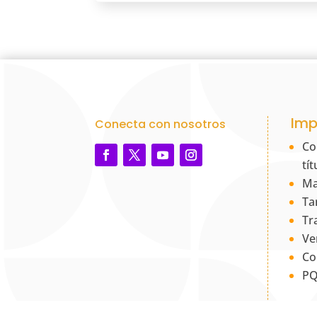
Imp
Conecta con nosotros
Co
tí
Ma
Ta
Tr
Ve
Co
PQ