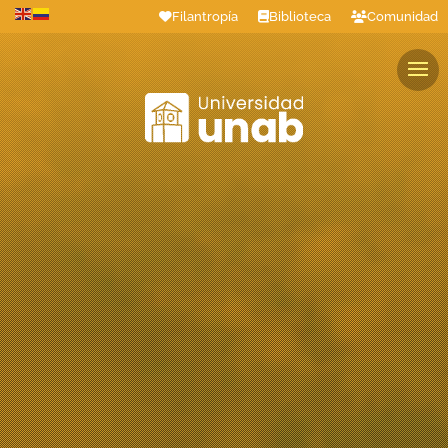
Filantropía
Biblioteca
Comunidad
Estudiantes
Profesores
Colaboradores
Graduados