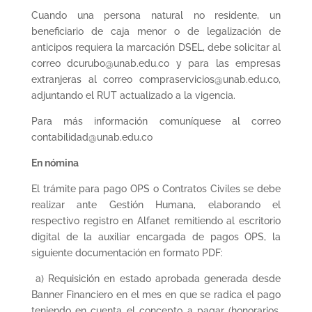
Cuando una persona natural no residente, un
beneficiario de caja menor o de legalización de
anticipos requiera la marcación DSEL, debe solicitar al
correo dcurubo@unab.edu.co y para las empresas
extranjeras al correo compraservicios@unab.edu.co,
adjuntando el RUT actualizado a la vigencia.
Para más información comuníquese al correo
contabilidad@unab.edu.co
En nómina
El trámite para pago OPS o Contratos Civiles se debe
realizar ante Gestión Humana, elaborando el
respectivo registro en Alfanet remitiendo al escritorio
digital de la auxiliar encargada de pagos OPS, la
siguiente documentación en formato PDF:
a) Requisición en estado aprobada generada desde
Banner Financiero en el mes en que se radica el pago
teniendo en cuenta el concepto a pagar (honorarios,