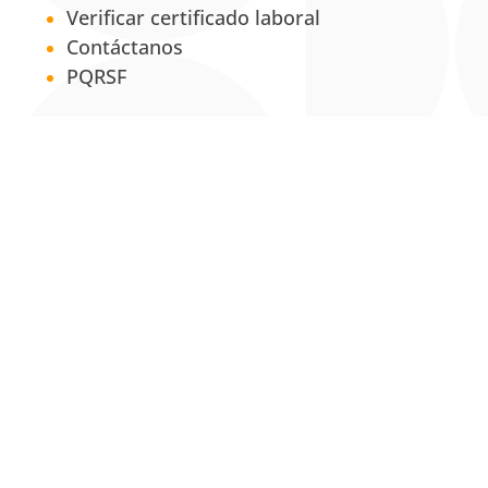
Verificar certificado laboral
Contáctanos
PQRSF
Políticas
Aviso de privacidad
Política institucional de tratamiento de
la información y datos personales
Política de propiedad intelectual
Política Institucional para la Equidad de
Género
Servicios
Centro de Conciliación y Consultorio