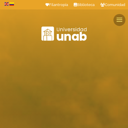
Filantropía
Biblioteca
Comunidad
Estudiantes
Profesores
Colaboradores
Graduados