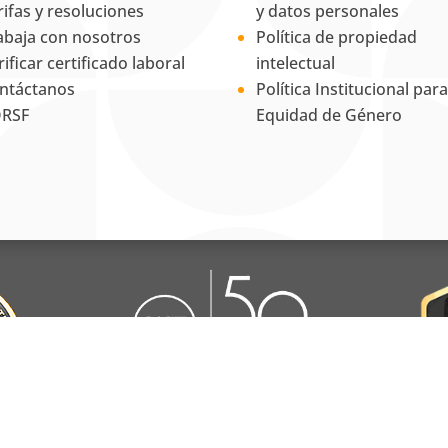
rifas y resoluciones
y datos personales
abaja con nosotros
Política de propiedad
rificar certificado laboral
intelectual
ntáctanos
Política Institucional para
RSF
Equidad de Género
La Universidad UNAB es
miembro activo del
Council for
Advancement and Support of