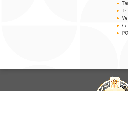
Ta
Tr
Ve
Co
PQ