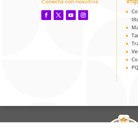
Imp
Conecta con nosotros
Co
tí
Ma
Ta
Tr
Ve
Co
PQ