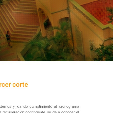
rcer corte
xternos y, dando cumplimiento al cronograma
e recuperación contingente, se da a conocer el