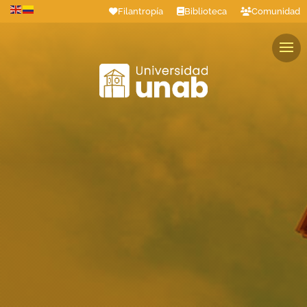
Filantropía
Biblioteca
Comunidad
Estudiantes
Profesores
Colaboradores
Graduados