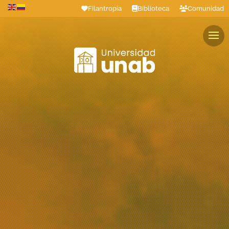
Filantropía
Biblioteca
Comunidad
Estudiantes
Profesores
Colaboradores
Graduados