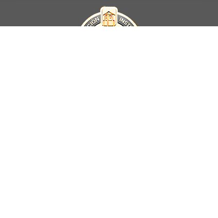
La Universidad UNAB es miembro activo del
Council for Advancement
and Support of Education
.