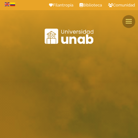
Filantropía
Biblioteca
Comunidad
Estudiantes
Profesores
Colaboradores
Graduados