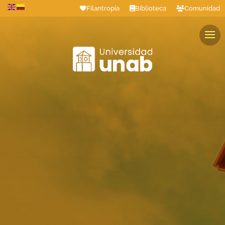
Filantropía
Biblioteca
Comunidad
Estudiantes
Profesores
Colaboradores
Graduados