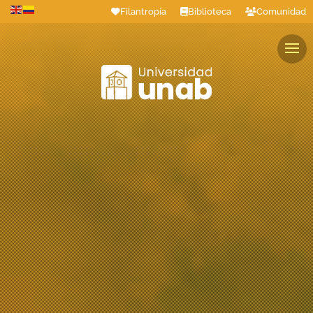
Filantropía
Biblioteca
Comunidad
Estudiantes
Profesores
Colaboradores
Graduados