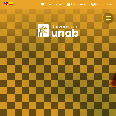
Filantropía
Biblioteca
Comunidad
Estudiantes
Profesores
Colaboradores
Graduados