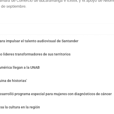
 Cámara de Comercio de Bucaramanga e Icetex, y el apoyo de Neom
4 de septiembre.
ra impulsar el talento audiovisual de Santander
o líderes transformadores de sus territorios
América llegan a la UNAB
ina de historias’
sarrolló programa especial para mujeres con diagnósticos de cáncer
sa la cultura en la región