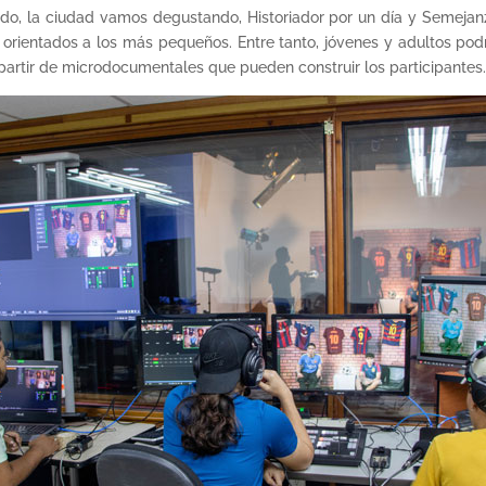
o, la ciudad vamos degustando, Historiador por un día y Semejan
s orientados a los más pequeños. Entre tanto, jóvenes y adultos pod
artir de microdocumentales que pueden construir los participantes