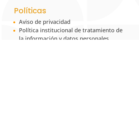
Políticas
Aviso de privacidad
Política institucional de tratamiento de
la información y datos personales
Política de propiedad intelectual
Política Institucional para la Equidad de
Género
Servicios
Centro de Conciliación y Consultorio
Jurídico
Centro de Desarrollo Empresarial
MRS: Mixed Reality Simulation
UNAB Creative