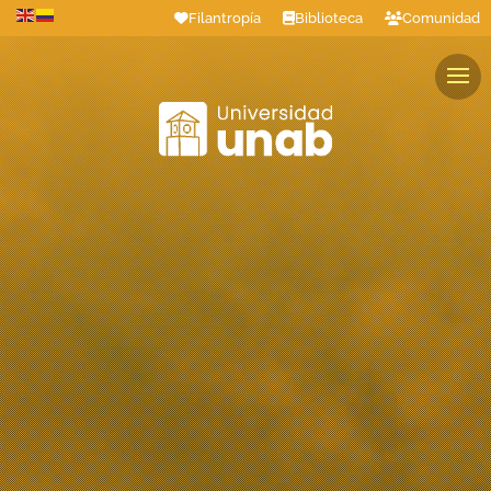
Filantropía
Biblioteca
Comunidad
Estudiantes
Profesores
Colaboradores
Graduados