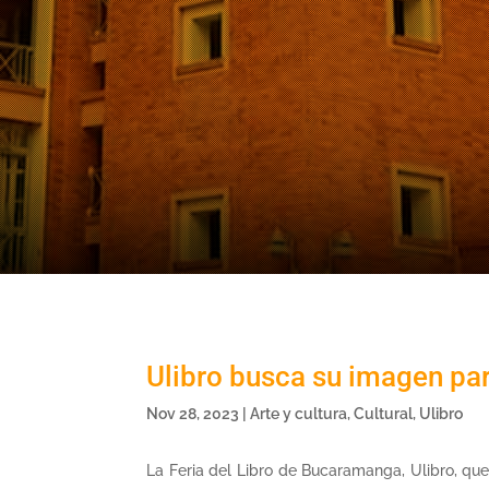
Ulibro busca su imagen par
Nov 28, 2023
|
Arte y cultura
,
Cultural
,
Ulibro
La Feria del Libro de Bucaramanga, Ulibro, qu