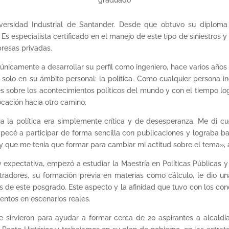
graduado
niversidad Industrial de Santander. Desde que obtuvo su diploma
 Es especialista certificado en el manejo de este tipo de siniestros 
presas privadas.
nicamente a desarrollar su perfil como ingeniero, hace varios años 
solo en su ámbito personal: la política. Como cualquier persona i
s sobre los acontecimientos políticos del mundo y con el tiempo lo
cación hacia otro camino.
 la política era simplemente crítica y de desesperanza. Me di c
ecé a participar de forma sencilla con publicaciones y lograba ba
 y que me tenía que formar para cambiar mi actitud sobre el tema», 
xpectativa, empezó a estudiar la Maestría en Políticas Públicas y
radores, su formación previa en materias como cálculo, le dio un
 de este posgrado. Este aspecto y la afinidad que tuvo con los conce
entos en escenarios reales.
 sirvieron para ayudar a formar cerca de 20 aspirantes a alcaldí