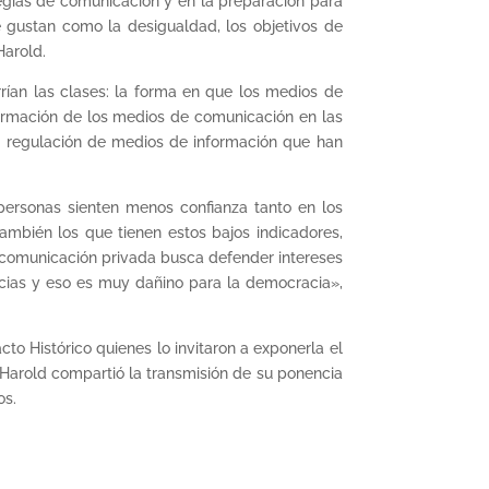
egias de comunicación y en la preparación para
 gustan como la desigualdad, los objetivos de
Harold.
rían las clases: la forma en que los medios de
nformación de los medios de comunicación en las
e regulación de medios de información que han
personas sienten menos confianza tanto en los
mbién los que tienen estos bajos indicadores,
 comunicación privada busca defender intereses
encias y eso es muy dañino para la democracia»,
to Histórico quienes lo invitaron a exponerla el
 Harold compartió la transmisión de su ponencia
os.