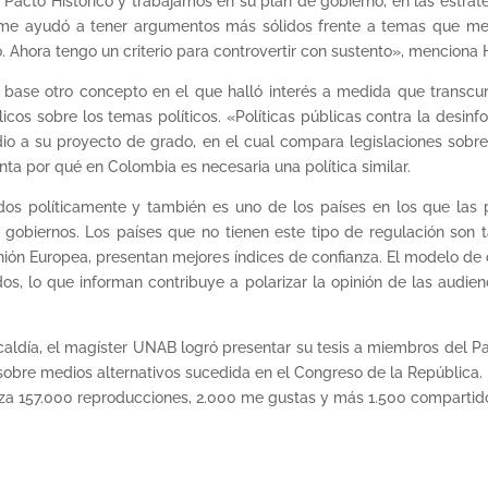
Pacto Histórico y trabajamos en su plan de gobierno, en las estrat
 me ayudó a tener argumentos más sólidos frente a temas que me
. Ahora tengo un criterio para controvertir con sustento», menciona 
base otro concepto en el que halló interés a medida que transcur
licos sobre los temas políticos. «Políticas públicas contra la desi
io a su proyecto de grado, en el cual compara legislaciones sobr
a por qué en Colombia es necesaria una política similar.
os políticamente y también es uno de los países en los que las 
obiernos. Los países que no tienen este tipo de regulación son ta
nión Europea, presentan mejores índices de confianza. El modelo de
ados, lo que informan contribuye a polarizar la opinión de las audi
lcaldía, el magíster UNAB logró presentar su tesis a miembros del Pac
obre medios alternativos sucedida en el Congreso de la República.
nza 157.000 reproducciones, 2.000 me gustas y más 1.500 compartid