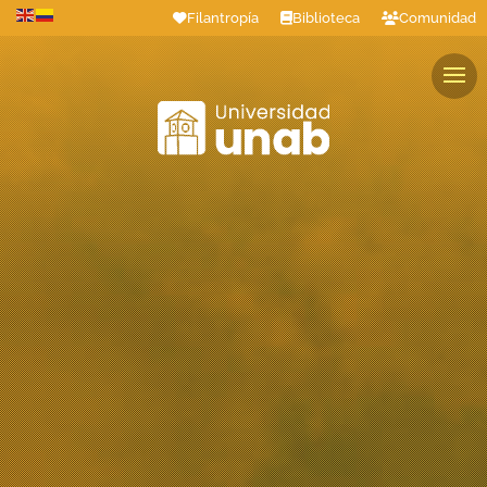
Filantropía
Biblioteca
Comunidad
Estudiantes
Profesores
Colaboradores
Graduados