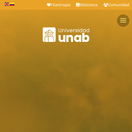
Filantropía
Biblioteca
Comunidad
Estudiantes
Profesores
Colaboradores
Graduados