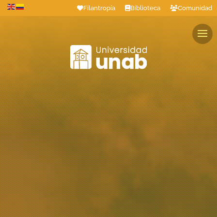
Filantropía
Biblioteca
Comunidad
Estudiantes
Profesores
Colaboradores
Graduados