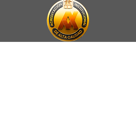
La Universidad UNAB es miembro activo del
Council for Advancement
and Support of Education
.