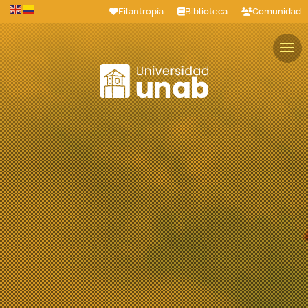
Filantropía
Biblioteca
Comunidad
Estudiantes
Profesores
Colaboradores
Graduados