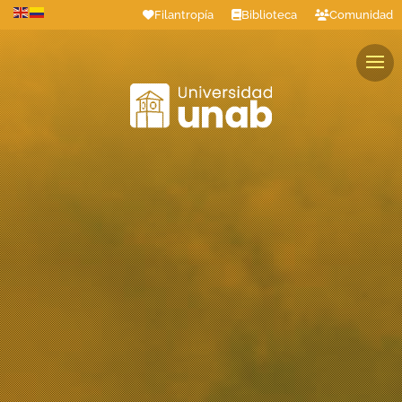
Filantropía
Biblioteca
Comunidad
Estudiantes
Profesores
Colaboradores
Graduados