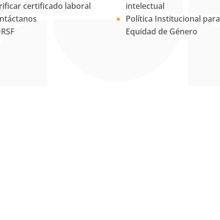
rificar certificado laboral
intelectual
ntáctanos
Política Institucional para
RSF
Equidad de Género
La Universidad UNAB es
miembro activo del
Council for
Advancement and Support of
Education
.