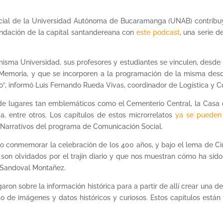
al de la Universidad Autónoma de Bucaramanga (UNAB) contribuye 
undación de la capital santandereana con
este podcast
, una serie d
isma Universidad, sus profesores y estudiantes se vinculen, desde s
emoria, y que se incorporen a la programación de la misma desde
o”, informó Luis Fernando Rueda Vivas, coordinador de Logística y C
e lugares tan emblemáticos como el Cementerio Central, la Casa del
, entre otros. Los capítulos de estos microrrelatos
ya se pueden
y Narrativos del programa de Comunicación Social.
do conmemorar la celebración de los 400 años, y bajo el lema de Ci
on olvidados por el trajín diario y que nos muestran cómo ha sido 
r Sandoval Montañez.
igaron sobre la información histórica para a partir de allí crear una d
 de imágenes y datos históricos y curiosos. Estos capítulos está