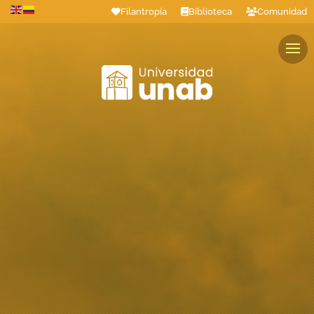
Filantropía
Biblioteca
Comunidad
Estudiantes
Profesores
Colaboradores
Graduados