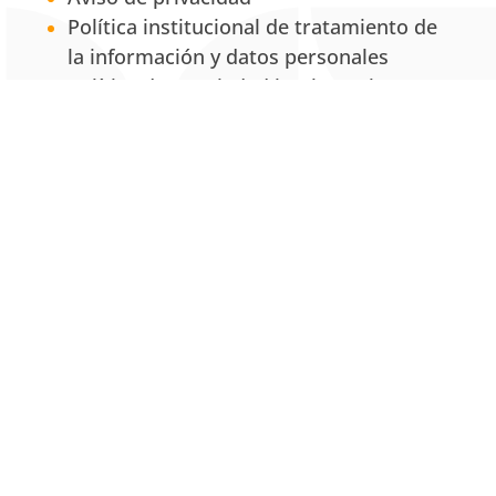
Política institucional de tratamiento de
la información y datos personales
Política de propiedad intelectual
Política Institucional para la Equidad de
Género
Servicios
Centro de Conciliación y Consultorio
Jurídico
Centro de Desarrollo Empresarial
MRS: Mixed Reality Simulation
UNAB Creative
Estación 42
La Tienda UNAB