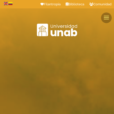
Filantropía
Biblioteca
Comunidad
Estudiantes
Profesores
Colaboradores
Graduados