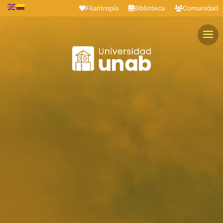
Filantropía
Biblioteca
Comunidad
Estudiantes
Profesores
Colaboradores
Graduados