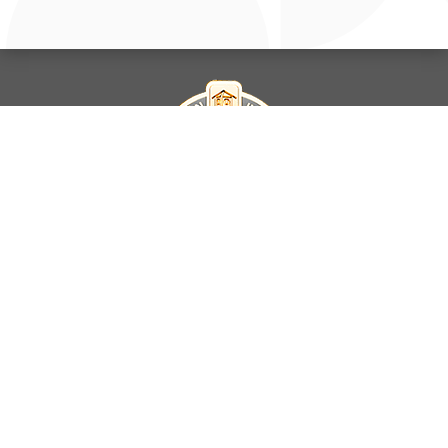
La Universidad UNAB es miembro activo del
Council for Advancement
and Support of Education
.