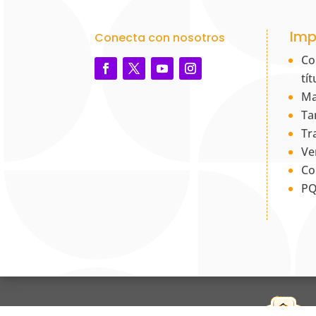
Imp
Conecta con nosotros
Co
tí
Ma
Ta
Tr
Ve
Co
PQ