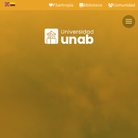
Filantropía
Biblioteca
Comunidad
Estudiantes
Profesores
Colaboradores
Graduados