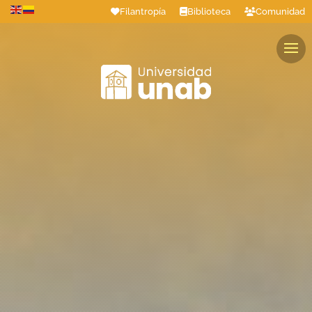
Filantropía
Biblioteca
Comunidad
Estudiantes
Profesores
Colaboradores
Graduados