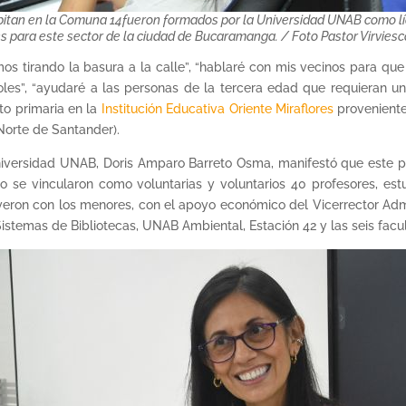
abitan en la Comuna 14fueron formados por la Universidad UNAB como l
s para este sector de la ciudad de Bucaramanga. / Foto Pastor Virvie
os tirando la basura a la calle”, “hablaré con mis vecinos para q
es”, “ayudaré a las personas de la tercera edad que requieran un
to primaria en la
Institución Educativa Oriente Miraflores
proveniente
(Norte de Santander).
iversidad UNAB, Doris Amparo Barreto Osma, manifestó que este p
año se vincularon como voluntarias y voluntarios 40 profesores, 
eron con los menores, con el apoyo económico del Vicerrector Admi
 Sistemas de Bibliotecas, UNAB Ambiental, Estación 42 y las seis fa