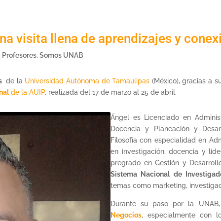
a visita llena de aprendizajes y cone
,
Profesores
,
Somos UNAB
s
de la
Universidad Autónoma de Tamaulipas
(México), gracias a s
nal
de la AUIP
, realizada del 17 de marzo al 25 de abril.
Ángel es Licenciado en Adminis
Docencia y Planeación y Desar
Filosofía con especialidad en Ad
en investigación, docencia y li
pregrado en Gestión y Desarrollo
Sistema Nacional de Investiga
temas como marketing, investigac
Durante su paso por la UNAB,
Negocios
, especialmente con l