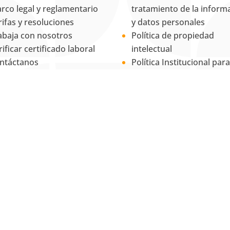
rco legal y reglamentario
tratamiento de la inform
rifas y resoluciones
y datos personales
abaja con nosotros
Política de propiedad
rificar certificado laboral
intelectual
ntáctanos
Política Institucional para
RSF
Equidad de Género
La Universidad UNAB es