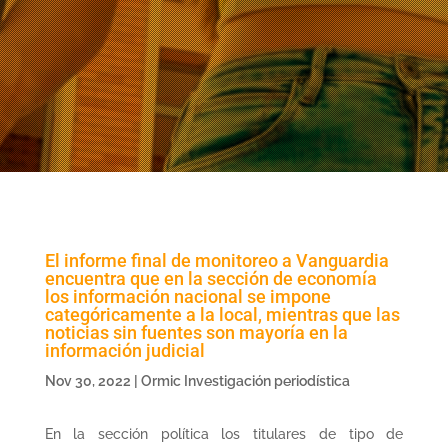
El informe final de monitoreo a Vanguardia
encuentra que en la sección de economía
los información nacional se impone
categóricamente a la local, mientras que las
noticias sin fuentes son mayoría en la
información judicial
Nov 30, 2022
|
Ormic Investigación periodística
En la sección política los titulares de tipo de