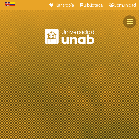
Filantropía
Biblioteca
Comunidad
Estudiantes
Profesores
Colaboradores
Graduados