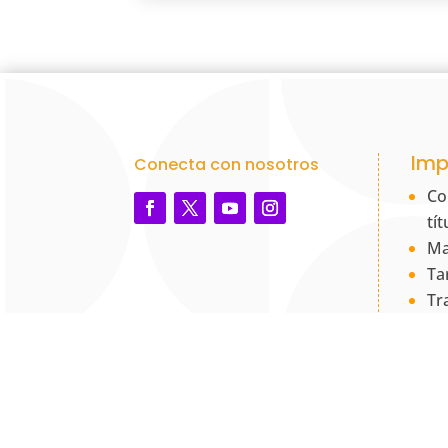
Imp
Conecta con nosotros
Co
tí
Ma
Ta
Tr
Ve
Co
PQ