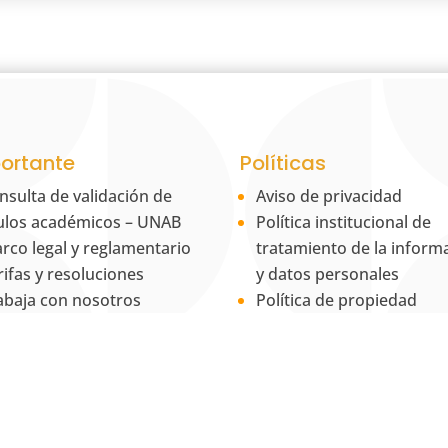
ortante
Políticas
nsulta de validación de
Aviso de privacidad
tulos académicos – UNAB
Política institucional de
rco legal y reglamentario
tratamiento de la inform
rifas y resoluciones
y datos personales
abaja con nosotros
Política de propiedad
rificar certificado laboral
intelectual
ntáctanos
Política Institucional para
RSF
Equidad de Género